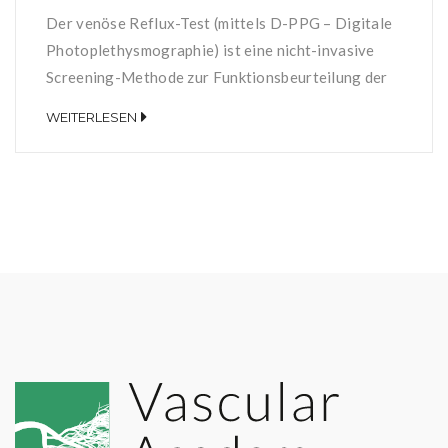
Der venöse Reflux-Test (mittels D-PPG – Digitale
Photoplethysmographie) ist eine nicht-invasive
Screening-Methode zur Funktionsbeurteilung der
Hämodynamik des Beinvenensystems und zur
WEITERLESEN
Bestimmung der Funktionsfähigkeit der
Venenklappen. Eine unzureichende Funktion der
oberflächlichen Venenklappen kann beispielsweise
dazu führen, dass der Patient zur Kompensation
Kompressionsstrümpfe tragen muss. Durch
Anbringen optischer Sensoren 10 cm proximal des
medialen Malleolus kann die […]