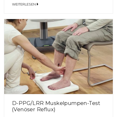
hinaus sind die Venen viel flexibler als die Arterien.
WEITERLESEN
Die Venen verfügen über einen Ventilmechanismus,
die so genannten Venenklappen, so dass der
Rückfluss des Blutes aus der Peripherie auch in
aufrechter Körperhaltung gewährleistet werden
kann. Wenn […]
D-PPG/LRR Muskelpumpen-Test
(Venöser Reflux)