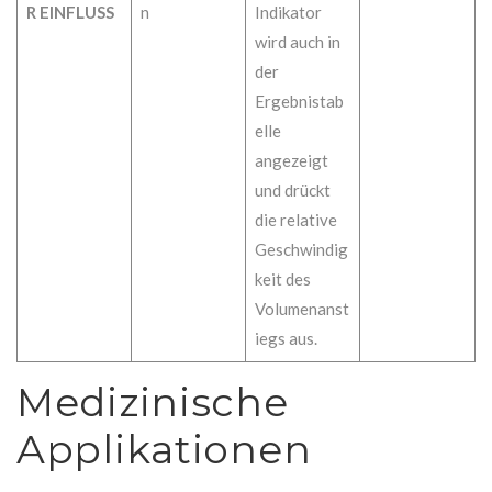
R EINFLUSS
n
Indikator
wird auch in
der
Ergebnistab
elle
angezeigt
und drückt
die relative
Geschwindig
keit des
Volumenanst
iegs aus.
Medizinische
Applikationen