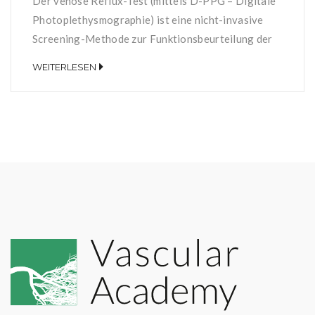
Der venöse Reflux-Test (mittels D-PPG – Digitale
Photoplethysmographie) ist eine nicht-invasive
Screening-Methode zur Funktionsbeurteilung der
Hämodynamik des Beinvenensystems und zur
WEITERLESEN
Bestimmung der Funktionsfähigkeit der
Venenklappen. Eine unzureichende Funktion der
oberflächlichen Venenklappen kann beispielsweise
dazu führen, dass der Patient zur Kompensation
Kompressionsstrümpfe tragen muss. Durch
Anbringen optischer Sensoren 10 cm proximal des
medialen Malleolus kann die […]