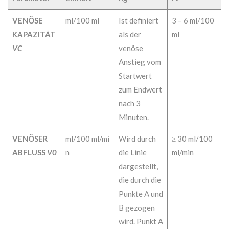
VENÖSE
ml/100 ml
Ist definiert
3 – 6 ml/100
KAPAZITÄT
als der
ml
VC
venöse
Anstieg vom
Startwert
zum Endwert
nach 3
Minuten.
VENÖSER
ml/100 ml/mi
Wird durch
≥ 30 ml/100
ABFLUSS
V0
n
die Linie
ml/min
dargestellt,
die durch die
Punkte A und
B gezogen
wird. Punkt A